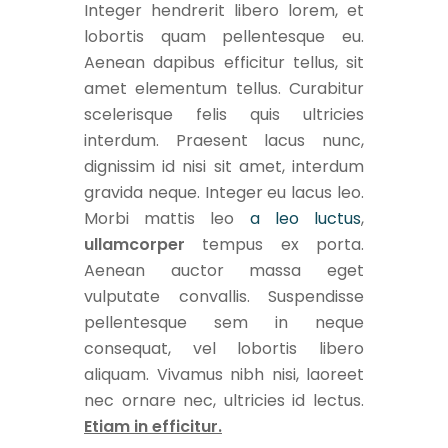
Integer hendrerit libero lorem, et
lobortis quam pellentesque eu.
Aenean dapibus efficitur tellus, sit
amet elementum tellus. Curabitur
scelerisque felis quis ultricies
interdum. Praesent lacus nunc,
dignissim id nisi sit amet, interdum
gravida neque. Integer eu lacus leo.
Morbi mattis leo
a leo luctus
,
ullamcorper
tempus ex porta.
Aenean auctor massa eget
vulputate convallis. Suspendisse
pellentesque sem in neque
consequat, vel lobortis libero
aliquam. Vivamus nibh nisi, laoreet
nec ornare nec, ultricies id lectus.
Etiam in efficitur.