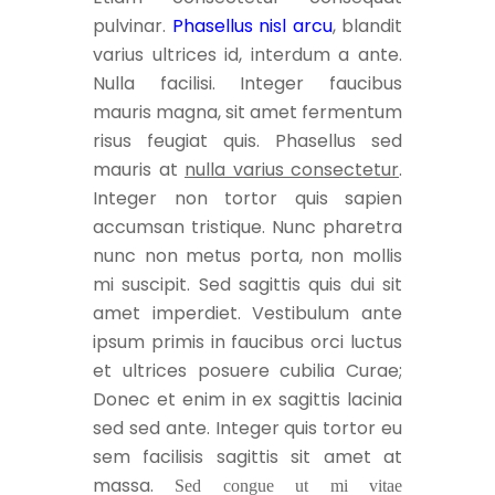
pulvinar.
Phasellus nisl arcu
, blandit
varius ultrices id, interdum a ante.
Nulla facilisi. Integer faucibus
mauris magna, sit amet fermentum
risus feugiat quis. Phasellus sed
mauris at
nulla varius consectetur
.
Integer non tortor quis sapien
accumsan tristique. Nunc pharetra
nunc non metus porta, non mollis
mi suscipit. Sed sagittis quis dui sit
amet imperdiet. Vestibulum ante
ipsum primis in faucibus orci luctus
et ultrices posuere cubilia Curae;
Donec et enim in ex sagittis lacinia
sed sed ante. Integer quis tortor eu
sem facilisis sagittis sit amet at
massa.
Sed congue ut mi vitae