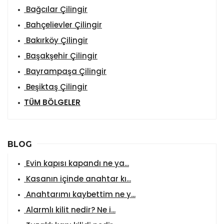
Bağcılar Çilingir
Bahçelievler Çilingir
Bakırköy Çilingir
Başakşehir Çilingir
Bayrampaşa Çilingir
Beşiktaş Çilingir
TÜM BÖLGELER
BLOG
Evin kapısı kapandı ne ya...
Kasanın içinde anahtar kı...
Anahtarımı kaybettim ne y...
Alarmlı kilit nedir? Ne i...