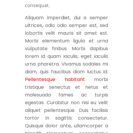
consequat.
Aliquam imperdiet, dui a semper
ultrices, odio odio semper est, sed
lobortis velit mauris sit amet est.
Morbi elementum ligula et urna
vulputate finibus. Morbi dapibus
lorem id quam iaculis, eget iaculis
urna pharetra. Vivamus sodales mi
diam, quis faucibus diam luctus id.
Pellentesque habitant
morbi
tristique senectus et netus et
malesuada fames ac turpis
egestas. Curabitur non nisi eu velit
aliquet pellentesque. Duis facilisis
tortor in sagittis consectetur.
Quisque dolor ante, ullamcorper a