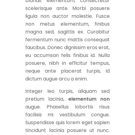
blandit elementum, consectetur
scelerisque ante. Morbi posuere
ligula non auctor molestie. Fusce
non metus elementum, finibus
magna sed, sagittis ex. Curabitur
fermentum nunc mattis consequat
faucibus. Donec dignissim eros erat,
eu accumsan felis finibus id. Nulla
posuere, nibh in efficitur tempus,
neque ante placerat turpis, id
dictum augue arcu a enim.
Integer leo turpis, aliquam sed
pretium lacinia,
elementum non
augue. Phasellus lobortis risus
facilisis mi vestibulum congue.
Suspendisse quis lorem eget sapien
tincidunt lacinia posuere ut nunc.